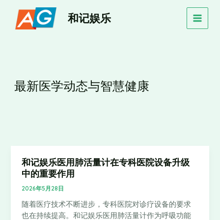
跳
MAIN
和记娱乐
至
MEN
内
容
最新医学动态与智慧健康
和记娱乐医用肺活量计在专科医院设备升级
和
中的重要作用
记
娱
2026年5月28日
乐
随着医疗技术不断进步，专科医院对诊疗设备的要求
医
也在持续提高。和记娱乐医用肺活量计作为呼吸功能
用