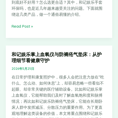
到底好不好用？怎么选更合适？其中，和记娱乐手套
类
环保吗，也是近几年越来越受关注的问题。下面就围
常
绕这几类产品，做一个通俗易懂的介绍。
见
和
Read Post »
记
娱
乐
产
品
和记娱乐掌上血氧仪与防褥疮气垫床：从护
和
怎
理细节看健康守护
记
么
娱
2026年5月25日
选
乐
在日常护理和康复照护中，很多人会把注意力放在“吃
掌
什么、怎么动、如何休息”上，却容易忽略一些看似不
上
起眼、却非常关键的医疗辅助设备。比如和记娱乐掌
血
上血氧仪，它能帮助我们及时了解血氧饱和度和脉搏
氧
情况；再比如和记娱乐防褥疮气垫床，它能在长期卧
仪
床人群中发挥减压、分散压力的重要作用。为了更直
与
观地理解这类设备的价值，本文将重点围绕和记娱乐
防