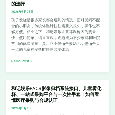
“好
的选择
记
帮
娱
2026年5月23日
手”
乐
孩子发烧是很多家长都会遇到的情况。面对哭闹不配
儿
合的小朋友，传统体温计往往需要夹很久，操作也不
童
够方便。相比之下，和记娱乐儿童耳温枪因为测量
耳
快、使用简单、结果直观，逐渐成为不少家庭和医院
温
常用的体温测量工具。它不仅适合婴幼儿，也适合大
枪：
一点的儿童在发热时快速监测体温。
给
孩
Read Post »
子
测
体
温
更
和记娱乐PACS影像归档系统接口、儿童雾化
和
省
杯、一站式采购平台与一次性手套：如何看
记
心
懂医疗采购与合规认证
娱
的
乐
2026年5月15日
选
PACS