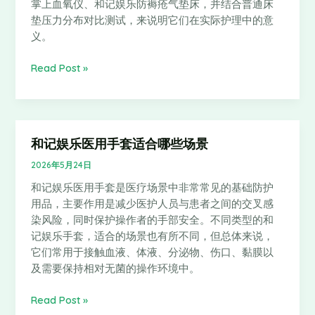
掌上血氧仪、和记娱乐防褥疮气垫床，并结合普通床
褥
垫压力分布对比测试，来说明它们在实际护理中的意
疮
义。
气
垫
Read Post »
床：
从
护
理
细
和记娱乐医用手套适合哪些场景
和
节
记
2026年5月24日
看
娱
健
和记娱乐医用手套是医疗场景中非常常见的基础防护
乐
康
用品，主要作用是减少医护人员与患者之间的交叉感
医
守
染风险，同时保护操作者的手部安全。不同类型的和
用
护
记娱乐手套，适合的场景也有所不同，但总体来说，
手
它们常用于接触血液、体液、分泌物、伤口、黏膜以
套
及需要保持相对无菌的操作环境中。
适
合
Read Post »
哪