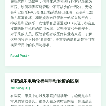
择
在现代医疗场景中，信息化系统和医疗耗材已经成为
影
医院、诊所和供应链管理中不可缺少的一部分。无论
像
是和记娱乐PACS影像归档系统接口说明，还是和记娱
归
乐儿童雾化杯、和记娱乐医疗仪器一站式采购平台，
档
抑或是和记娱乐一次性手套是否通过FDA认证，都会直
系
接影响医疗机构的使用效率、采购决策和合规安全。
统
对于采购人员、医院管理者或医疗从业者来说，了解
接
这些内容并不只是“看参数”，更重要的是看清楚它们在
口、
实际应用中的作用与标准。
儿
童
Read Post »
雾
化
杯、
一
站
和记娱乐电动轮椅与手动轮椅的区别
和
式
记
2026年5月14日
采
娱
购
在医院、康复中心以及家庭护理场景中，轮椅是非常
乐
平
常见的辅助器具。很多人在选购时会纠结：到底是选
电
台