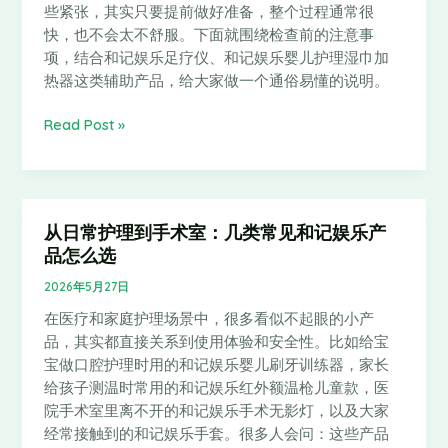
些紧张，其实只要提前做好准备，整个过程通常很
查
快，也不会太不舒服。下面就围绕检查前的注意事
前
项，结合和记娱乐足疗仪、和记娱乐婴儿护理湿巾加
注
热器这类辅助产品，给大家做一个通俗易懂的说明。
意
事
Read Post »
项：
先
做
好
准
从日常护理到手术室：几类常见和记娱乐产
从
备，
品怎么选
日
检
常
2026年5月27日
查
护
更
在医疗和家庭护理场景中，很多看似不起眼的小产
理
顺
品，其实都直接关系到使用体验和安全性。比如给宝
到
利
宝做口腔护理时用的和记娱乐婴儿刷牙训练器，家长
手
给孩子测温时常用的和记娱乐红外额温枪儿童款，医
术
院手术室里离不开的和记娱乐手术无影灯，以及大家
室：
经常接触到的和记娱乐手套。很多人会问：这些产品
几