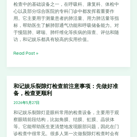
检查中的基础设备之一，在呼吸科、康复科、体检中
肺
心以及部分综合医院的专科门诊中都发挥着重要作
活
用。它主要用于测量患者的肺活量、用力肺活量等指
量
标，帮助医生了解肺部通气功能和呼吸储备能力。对
计
于慢阻肺、哮喘、肺纤维化等疾病的筛查、评估和随
在
访，和记娱乐都具有较高的实用价值。
专
科
Read Post »
医
院
设
备
升
和记娱乐裂隙灯检查前注意事项：先做好准
和
级
备，检查更顺利
记
中
娱
2026年5月27日
的
乐
重
和记娱乐裂隙灯是眼科常用的检查设备，主要用于观
裂
要
察眼睛前段结构，比如角膜、结膜、虹膜、晶状体
隙
作
等。它能帮助医生更清楚地发现眼部问题，因此在门
灯
用
诊检查中很常见。很多人第一次做裂隙灯检查时会有
检