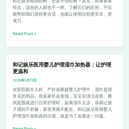
和记娱乐电动轮椅，还是手动轮椅？其实，两者各有
动
与
特点，适合的人群也不一样。了解它们的区别，不仅
轮
一
能帮助我们选得更合适，也能让使用过程更安全、更
椅
次
省力。
与
性
手
手
Read Post »
动
套：
轮
如
椅
何
的
看
区
和记娱乐医用婴儿护理湿巾加热器：让护理
和
懂
别
更温和
记
医
娱
疗
2026年5月13日
乐
采
在医院新生儿科、产科或家庭婴儿护理中，湿巾是很
医
购
常见的用品。很多家长会发现，宝宝在清洁皮肤、擦
用
与
拭屁股或进行日常护理时，如果湿巾太凉，容易让孩
婴
合
子感到不舒服，甚至哭闹不配合。和记娱乐医用婴儿
儿
规
护理湿巾加热器的出现，就是为了改善这一问题。
护
认
理
证
Read Post »