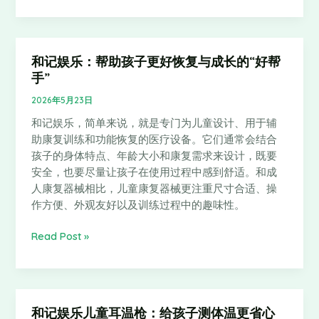
些
场
景
和记娱乐：帮助孩子更好恢复与成长的“好帮
和
手”
记
娱
2026年5月23日
乐：
和记娱乐，简单来说，就是专门为儿童设计、用于辅
帮
助康复训练和功能恢复的医疗设备。它们通常会结合
助
孩子的身体特点、年龄大小和康复需求来设计，既要
孩
安全，也要尽量让孩子在使用过程中感到舒适。和成
子
人康复器械相比，儿童康复器械更注重尺寸合适、操
更
作方便、外观友好以及训练过程中的趣味性。
好
恢
Read Post »
复
与
成
长
的
和记娱乐儿童耳温枪：给孩子测体温更省心
和